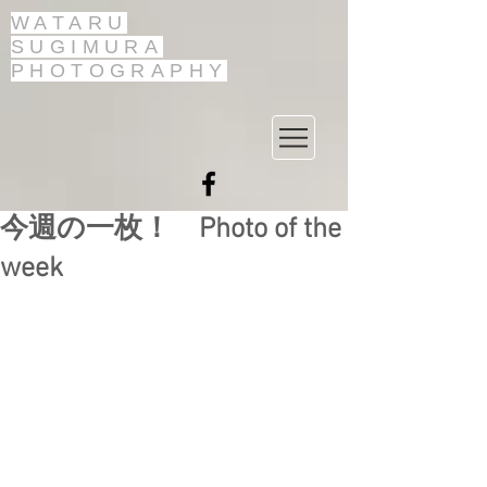
WATARU
SUGIMURA
PHOTOGRAPHY
今週の一枚！ Photo of the
week