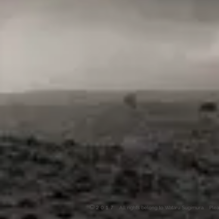
©
２０１７ All rights belong to Wataru Sugimura. Please d