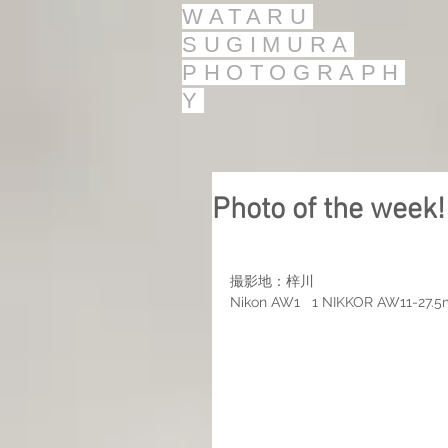
WATARU
SUGIMURA
PHOTOGRAPH
Y
Photo of the w
撮影地：梓川
Nikon AW1   1 NIKKOR AW11-27.5