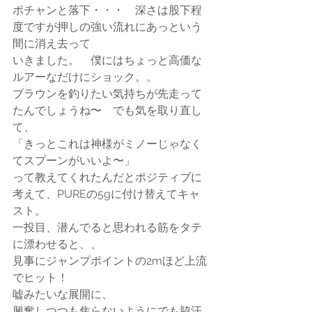
ポチャンと落下・・・　深さは股下程
度ですが押しの強い流れにあっという
間に消え去って
いきました。　僕にはちょっと高価な
ルアーなだけにショック。。
ブラウンを釣りたい気持ちが先走って
たんでしょうね〜　でも気を取り直し
て、
「きっとこれは神様がミノーじゃなく
てスプーンがいいよ〜」
って教えてくれたんだとポジティブに
考えて、PUREの5gに付け替えてキャ
スト。
一投目、潜んでると思われる筋をタテ
に漂わせると、、
見事にジャンプポイントの2mほど上流
でヒット！　
嘘みたいな展開に、
興奮しつつも焦らないようにでも脇汗