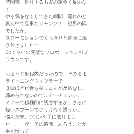
時間帯。釣り下るも案の定全く反応な
く、
やる気をなくしてきた瞬間、流れのど
真ん中で見事なジャンプ！　視界の隅
でしたが、
スローモションでくっきりと網膜に焼
き付きましたー
60くらいの完璧なプロポーションのブ
ラウンです。
ちょうど射程内だったので、そのまま
ライトニングウォブラーで
３回ほど付近を探りますが反応なし。
諦められないのでルアーチェンジ。
ミノーで積極的に誘惑するか、さらに
軽いスプーンでさりげなく誘うか。
悩んだ末、Dコンを手に取りまし
た、、　が、その瞬間、あろうことか
手が滑って