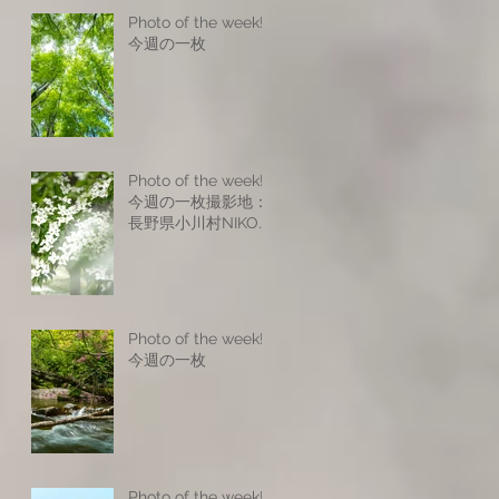
Photo of the week! -
今週の一枚
Photo of the week! -
今週の一枚撮影地：
長野県小川村NIKON
Z8NIKKOR Z 17-
28mm f/2.8NIKKOR
Z 24-120mm f/4
SNIKKOR Z 70-
200mm f/2.8 VR
Photo of the week! -
SISO200 f6.9 1/25s
今週の一枚
Photo of the week! -