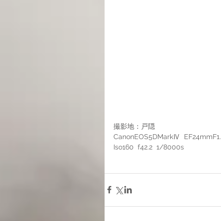
撮影地：戸隠
CanonEOS5DMarkⅣ  EF24mmF1
Iso160  f42.2  1/8000s