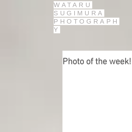
WATARU
SUGIMURA
PHOTOGRAPH
Y
Photo of the w