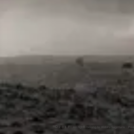
©
２０１７ All rights belong to Wataru Sugimura. Please d