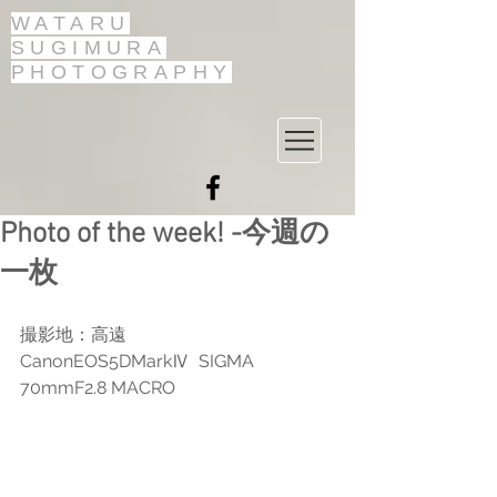
WATARU
SUGIMURA
PHOTOGRAPHY
Photo of the week! -今週の
一枚
撮影地：高遠
CanonEOS5DMarkⅣ  SIGMA 
70mmF2.8 MACRO