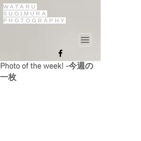
WATARU
SUGIMURA
PHOTOGRAPHY
Photo of the week! -今週の
一枚