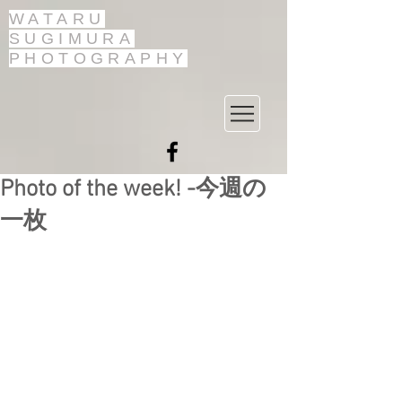
WATARU
SUGIMURA
PHOTOGRAPHY
Photo of the week! -今週の
一枚