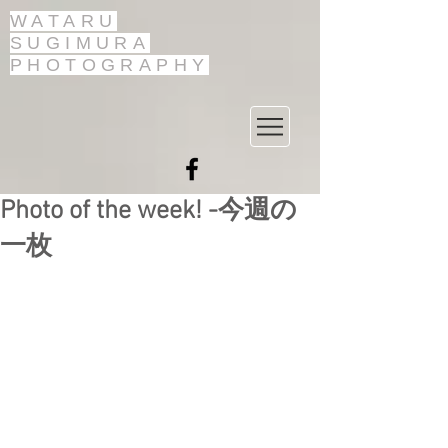
WATARU
SUGIMURA
PHOTOGRAPHY
Photo of the week! -今週の
一枚