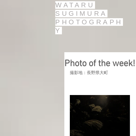
WATARU
SUGIMURA
PHOTOGRAPH
Y
Photo of the w
撮影地：長野県大町