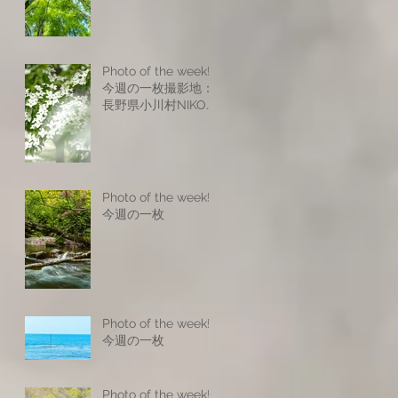
Photo of the week! -
今週の一枚撮影地：
長野県小川村NIKON
Z8NIKKOR Z 17-
28mm f/2.8NIKKOR
Z 24-120mm f/4
SNIKKOR Z 70-
200mm f/2.8 VR
Photo of the week! -
SISO200 f6.9 1/25s
今週の一枚
Photo of the week! -
今週の一枚
Photo of the week! -