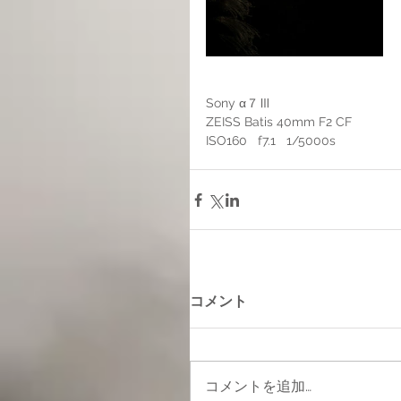
Sony α７Ⅲ
ZEISS Batis 40mm F2 CF
ISO160   f7.1   1/5000s 
コメント
コメントを追加…