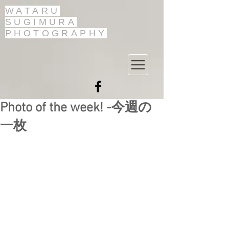
WATARU
SUGIMURA
PHOTOGRAPHY
Photo of the week! -今週の
一枚