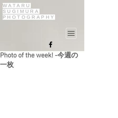
WATARU
SUGIMURA
PHOTOGRAPHY
Photo of the week! -今週の
一枚