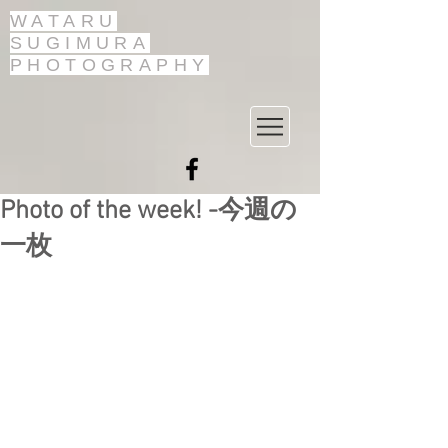
WATARU
SUGIMURA
PHOTOGRAPHY
Photo of the week! -今週の
一枚