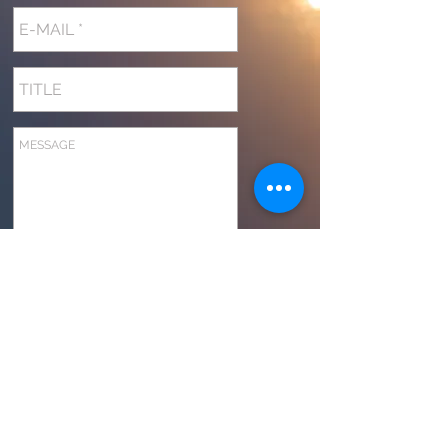
送信
©
２０１７ All rights belong
to Wataru Sugimura. Please do not copy, modify
or upload to any other web site without my