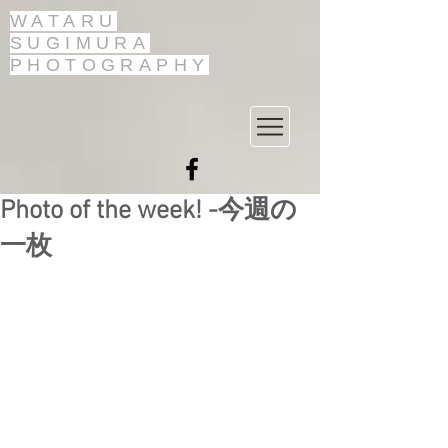
WATARU
SUGIMURA
PHOTOGRAPHY
Photo of the week! -今週の
一枚