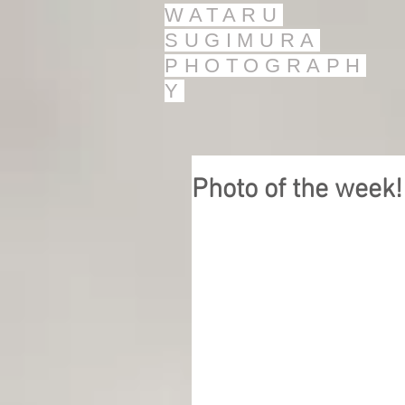
WATARU
SUGIMURA
PHOTOGRAPH
Y
Photo of the w